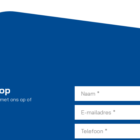
 op
 met ons op of