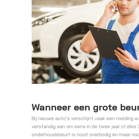
Wanneer een grote beu
Bij nieuwe auto’s verschijnt vaak een melding w
verstandig aan om eens in de twee jaar of elke 
onderhoudsbeurt is nooit overbodig en maar noo