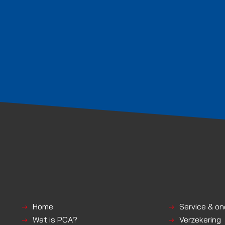
Home
Service & o
Wat is PCA?
Verzekering