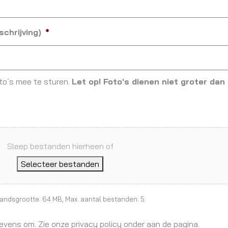
chrijving)
*
oto´s mee te sturen.
Let op! Foto's dienen niet groter dan
Sleep bestanden hierheen of
Selecteer bestanden
tandsgrootte: 64 MB, Max. aantal bestanden: 5.
vens om. Zie onze privacy policy onder aan de pagina.